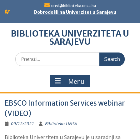
Skip
ured@biblioteka.unsa.ba
to
Dobrodošli na Univerzitet u Sarajevu
content
BIBLIOTEKA UNIVERZITETA U
SARAJEVU
Search
for:
Menu
EBSCO Information Services webinar
(VIDEO)
09/12/2021
Biblioteka UNSA
Biblioteka Univerziteta u Sarajevu je u saradnji sa