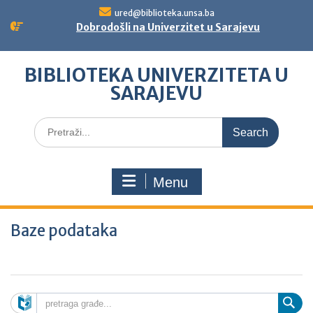
Skip
ured@biblioteka.unsa.ba
to
Dobrodošli na Univerzitet u Sarajevu
content
BIBLIOTEKA UNIVERZITETA U
SARAJEVU
Search
for:
Menu
Baze podataka