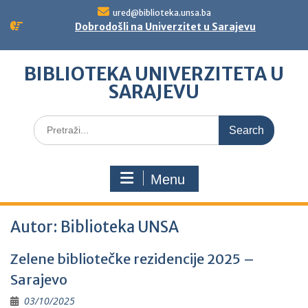
Skip
ured@biblioteka.unsa.ba
to
Dobrodošli na Univerzitet u Sarajevu
content
BIBLIOTEKA UNIVERZITETA U
SARAJEVU
Search
for:
Menu
Autor:
Biblioteka UNSA
Zelene bibliotečke rezidencije 2025 –
Sarajevo
03/10/2025